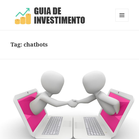
MENU
E
Guia de Investimento
WIDGETS
Tag:
chatbots