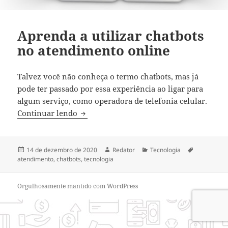
Aprenda a utilizar chatbots
no atendimento online
Talvez você não conheça o termo chatbots, mas já
pode ter passado por essa experiência ao ligar para
algum serviço, como operadora de telefonia celular.
Aprenda a utilizar chatbots no atendime
Continuar lendo
Publicado
Autor
Categorias
Tags
14 de dezembro de 2020
Redator
Tecnologia
em
atendimento
,
chatbots
,
tecnologia
Orgulhosamente mantido com WordPress