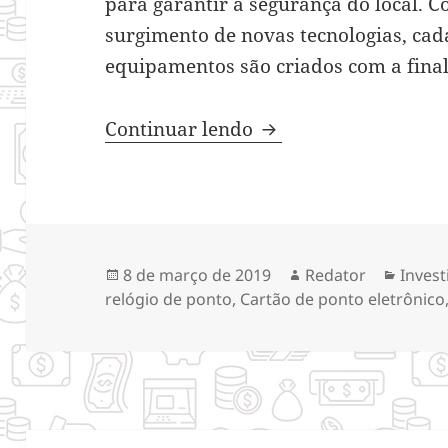
para garantir a segurança do local. 
surgimento de novas tecnologias, ca
equipamentos são criados com a fina
Confira quais as for
Continuar lendo
Publicado
Autor
Categ
8 de março de 2019
Redator
Inves
em
relógio de ponto
,
Cartão de ponto eletrônico