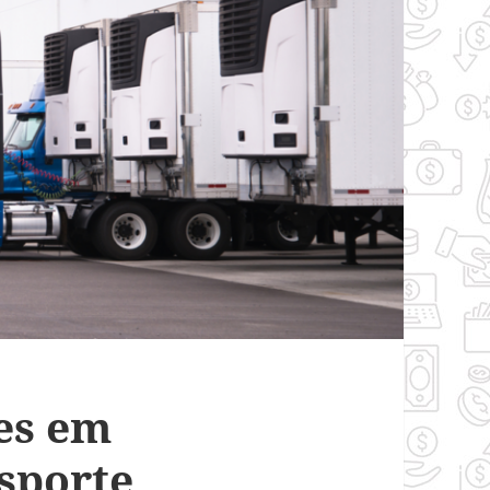
es em
sporte