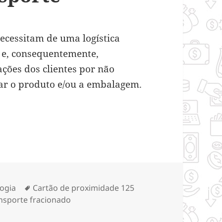
ecessitam de uma logística
 e, consequentemente,
ções dos clientes por não
car o produto e/ou a embalagem.
em empresas de transporte
rias
Tags
ogia
Cartão de proximidade 125
nsporte fracionado