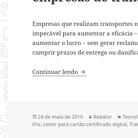
Empresas que realizam transportes n
impecável para aumentar a eficácia –
aumentar o lucro – sem gerar reclama
cumprir prazos de entrega ou danifi
Sistemas presentes 
Continuar lendo
Publicado
Autor
Catego
24 de maio de 2019
Redator
Tecnol
em
khz
,
Leitor para cartão certificado digital
,
Tra