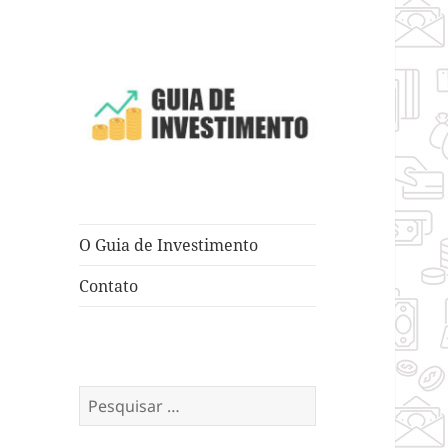
Dicas e Truques para Negócios
Guia de
Investimento
O Guia de Investimento
Contato
Pesquisar
por: