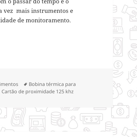
Com o passar do tempo e o
da vez mais instrumentos e
lidade de monitoramento.
mas de controle de acesso para negócios
orias
Tags
timentos
Bobina térmica para
,
Cartão de proximidade 125 khz