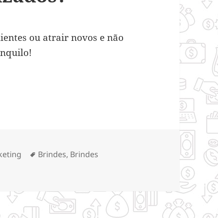
ientes ou atrair novos e não
anquilo!
e oferecer brindes personalizados?
gorias
Tags
keting
Brindes
,
Brindes