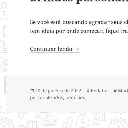
Se você está buscando agradar seus cl
tem ideia por onde começar, fique tr
Quais as vantagens d
Continuar lendo
Publicado
Autor
Cate
20 de janeiro de 2022
Redator
Mar
em
personalizados
,
negócios