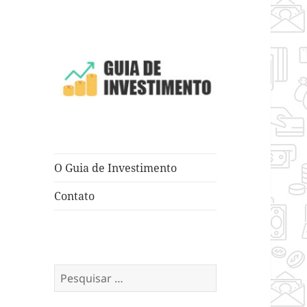
Dicas e Truques para Negócios
Guia de
Investimento
O Guia de Investimento
Contato
Pesquisar
por: