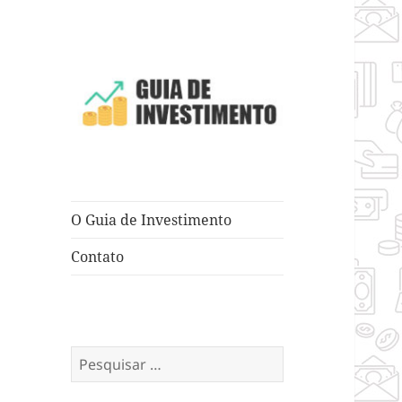
Dicas e Truques para Negócios
Guia de
Investimento
O Guia de Investimento
Contato
Pesquisar
por: