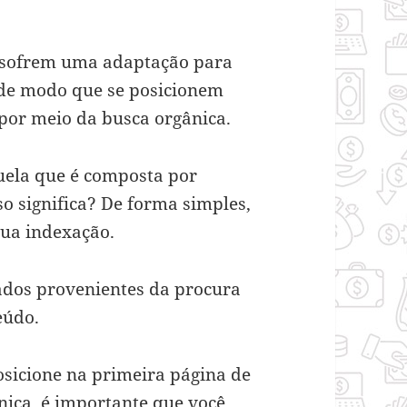
gs sofrem uma adaptação para
, de modo que se posicionem
por meio da busca orgânica.
uela que é composta por
o significa? De forma simples,
sua indexação.
tados provenientes da procura
eúdo.
osicione na primeira página de
nica, é importante que você