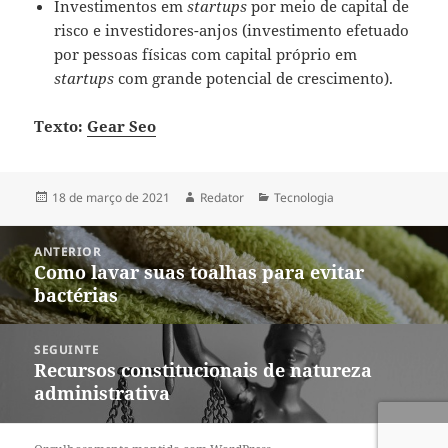
Investimentos em
startups
por meio de capital de
risco e investidores-anjos (
investimento efetuado
por pessoas físicas com capital próprio em
startups
com grande potencial de crescimento).
Texto:
Gear Seo
Publicado
Autor
Categorias
18 de março de 2021
Redator
Tecnologia
em
Navegação
ANTERIOR
de
Como lavar suas toalhas para evitar
Post
Post
bactérias
anterior:
SEGUINTE
Recursos constitucionais de natureza
Próximo
administrativa
post: