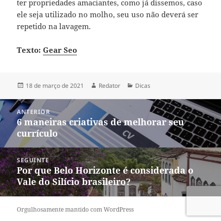
ter propriedades amaciantes, como já dissemos, caso
ele seja utilizado no molho, seu uso não deverá ser
repetido na lavagem.
Texto:
Gear Seo
Publicado
Autor
Categorias
18 de março de 2021
Redator
Dicas
em
Navegação
ANTERIOR
de
6 maneiras criativas de melhorar seu
Post
Post
currículo
anterior:
SEGUINTE
Por que Belo Horizonte é considerada o
Próximo
Vale do Silício brasileiro?
post:
Orgulhosamente mantido com WordPress