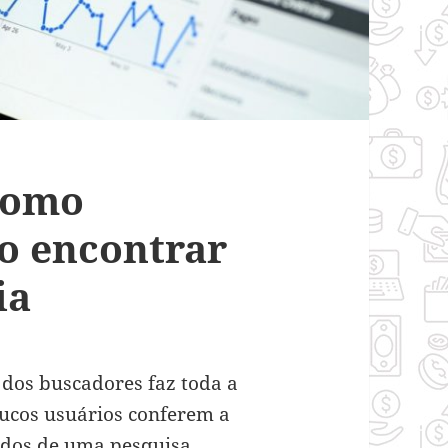
como
o encontrar
ia
 dos buscadores faz toda a
oucos usuários conferem a
ados de uma pesquisa.