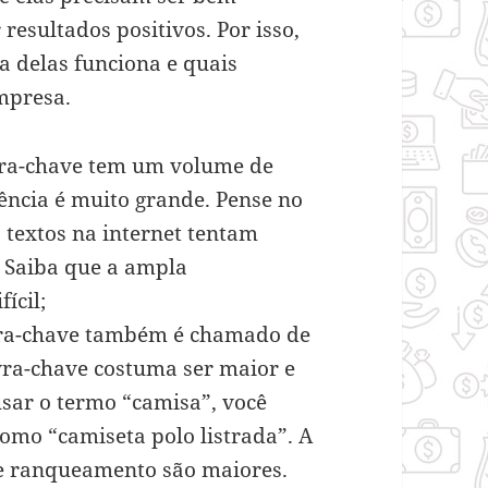
resultados positivos. Por isso,
 delas funciona e quais
mpresa.
avra-chave tem um volume de
rência é muito grande. Pense no
textos na internet tentam
 Saiba que a ampla
ícil;
avra-chave também é chamado de
vra-chave costuma ser maior e
usar o termo “camisa”, você
como “camiseta polo listrada”. A
de ranqueamento são maiores.