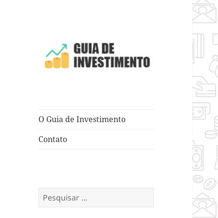
Dicas e Truques para Negócios
Guia de
Investimento
O Guia de Investimento
Contato
Pesquisar
por: