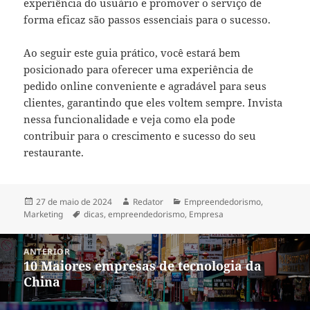
experiência do usuário e promover o serviço de
forma eficaz são passos essenciais para o sucesso.
Ao seguir este guia prático, você estará bem
posicionado para oferecer uma experiência de
pedido online conveniente e agradável para seus
clientes, garantindo que eles voltem sempre. Invista
nessa funcionalidade e veja como ela pode
contribuir para o crescimento e sucesso do seu
restaurante.
Publicado
Autor
Categorias
27 de maio de 2024
Redator
Empreendedorismo
,
em
Tags
Marketing
dicas
,
empreendedorismo
,
Empresa
Navegação
ANTERIOR
de
10 Maiores empresas de tecnologia da
Post
Post
China
anterior: