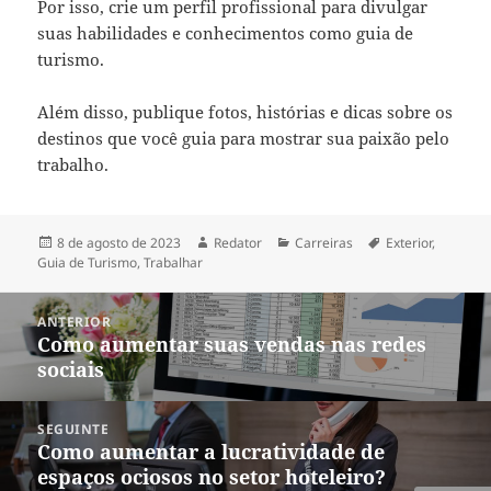
Por isso, crie um perfil profissional para divulgar
suas habilidades e conhecimentos como guia de
turismo.
Além disso, publique fotos, histórias e dicas sobre os
destinos que você guia para mostrar sua paixão pelo
trabalho.
Publicado
Autor
Categorias
Tags
8 de agosto de 2023
Redator
Carreiras
Exterior
,
em
Guia de Turismo
,
Trabalhar
Navegação
ANTERIOR
de
Como aumentar suas vendas nas redes
Post
Post
sociais
anterior:
SEGUINTE
Como aumentar a lucratividade de
Próximo
espaços ociosos no setor hoteleiro?
post: