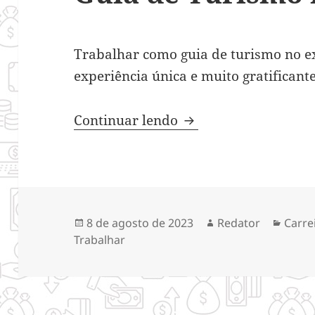
Trabalhar como guia de turismo no e
experiência única e muito gratificante
Descubra Como Traba
Continuar lendo
Publicado
Autor
Categ
8 de agosto de 2023
Redator
Carre
em
Trabalhar