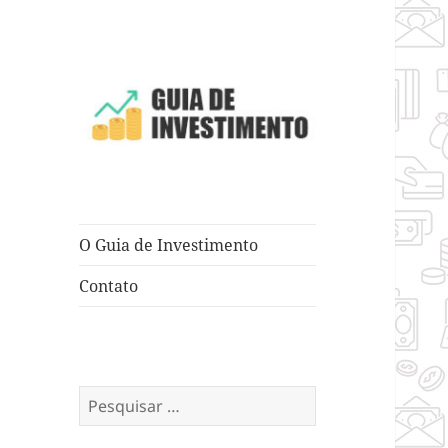
Dicas e Truques para Negócios
Guia de
Investimento
O Guia de Investimento
Contato
Pesquisar
por: