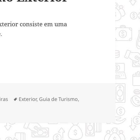
xterior consiste em uma
.
lhar como Guia de Turismo no Exterior
orias
Tags
iras
Exterior
,
Guia de Turismo
,