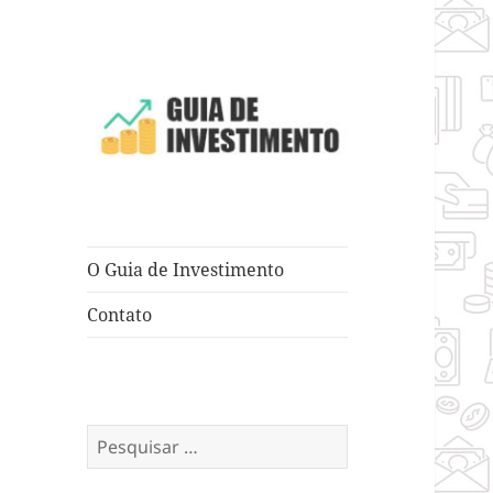
Dicas e Truques para Negócios
Guia de
Investimento
O Guia de Investimento
Contato
Pesquisar
por: