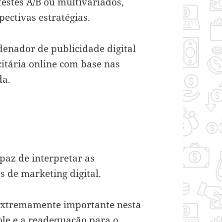
 testes A/B ou multivariados,
ectivas estratégias.
denador de publicidade digital
tária online com base nas
da.
paz de interpretar as
 de marketing digital.
 extremamente importante nesta
ole e a readequação para o