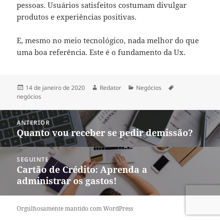
pessoas. Usuários satisfeitos costumam divulgar
produtos e experiências positivas.
E, mesmo no meio tecnológico, nada melhor do que
uma boa referência. Este é o fundamento da Ux.
Publicado
Autor
Categorias
Tags
14 de janeiro de 2020
Redator
Negócios
em
negócios
Navegação
ANTERIOR
de
Quanto vou receber se pedir demissão?
Post
Post
anterior:
SEGUINTE
Cartão de Crédito: Aprenda a
Próximo
administrar os gastos!
post:
Orgulhosamente mantido com WordPress