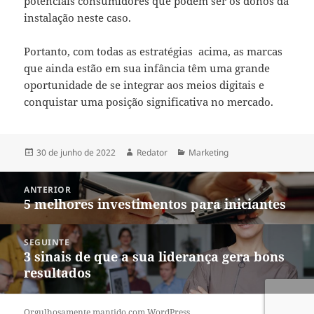
potenciais consumidores que podem ser os donos da
instalação neste caso.
Portanto, com todas as estratégias acima, as marcas
que ainda estão em sua infância têm uma grande
oportunidade de se integrar aos meios digitais e
conquistar uma posição significativa no mercado.
Publicado
Autor
Categorias
30 de junho de 2022
Redator
Marketing
em
Navegação
ANTERIOR
de
5 melhores investimentos para iniciantes
Post
Post
anterior:
SEGUINTE
3 sinais de que a sua liderança gera bons
Próximo
resultados
post:
Orgulhosamente mantido com WordPress