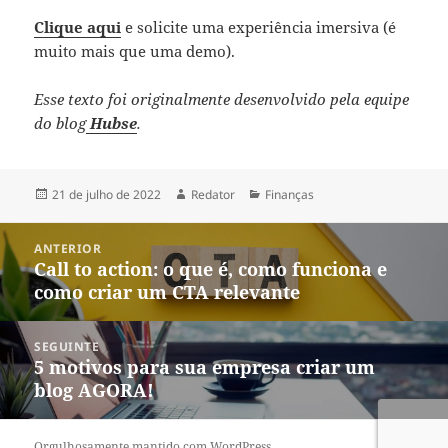
Clique aqui
e solicite uma experiência imersiva (é
muito mais que uma demo).
Esse texto foi originalmente desenvolvido pela equipe
do blog
Hubse
.
Publicado
Autor
Categorias
21 de julho de 2022
Redator
Finanças
em
Navegação
ANTERIOR
de
Call to action: o que é, como funciona e
Post
Post
como criar um CTA relevante
anterior:
SEGUINTE
5 motivos para sua empresa criar um
Próximo
blog AGORA!
post:
Orgulhosamente mantido com WordPress