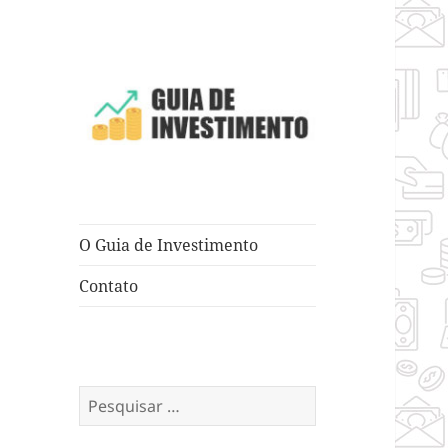
Dicas e Truques para Negócios
Guia de
Investimento
O Guia de Investimento
Contato
Pesquisar
por: