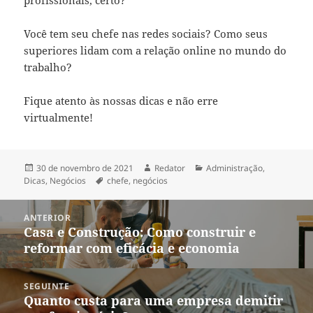
Você tem seu chefe nas redes sociais? Como seus
superiores lidam com a relação online no mundo do
trabalho?
Fique atento às nossas dicas e não erre
virtualmente!
Publicado
Autor
Categorias
30 de novembro de 2021
Redator
Administração
,
em
Tags
Dicas
,
Negócios
chefe
,
negócios
Navegação
ANTERIOR
de
Casa e Construção: Como construir e
Post
Post
reformar com eficácia e economia
anterior:
SEGUINTE
Quanto custa para uma empresa demitir
Próximo