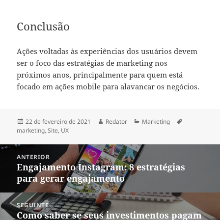
Conclusão
Ações voltadas às experiências dos usuários devem
ser o foco das estratégias de marketing nos
próximos anos, principalmente para quem está
focado em ações mobile para alavancar os negócios.
Publicado
Autor
Categorias
Tags
22 de fevereiro de 2021
Redator
Marketing
em
marketing
,
Site
,
UX
Navegação
ANTERIOR
de
Engajamento Instagram: 8 estratégias
Post
Post
para gerar engajamento
anterior:
SEGUINTE
Como saber se seus investimentos pagam
Próximo