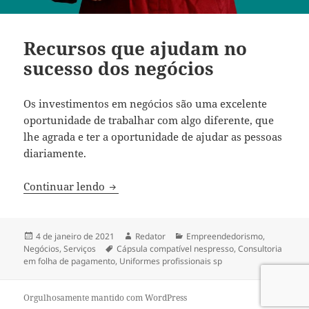
Recursos que ajudam no
sucesso dos negócios
Os investimentos em negócios são uma excelente
oportunidade de trabalhar com algo diferente, que
lhe agrada e ter a oportunidade de ajudar as pessoas
diariamente.
Recursos que ajudam no sucesso dos ne
Continuar lendo
Publicado
Autor
Categorias
4 de janeiro de 2021
Redator
Empreendedorismo
,
em
Tags
Negócios
,
Serviços
Cápsula compatível nespresso
,
Consultoria
em folha de pagamento
,
Uniformes profissionais sp
Orgulhosamente mantido com WordPress