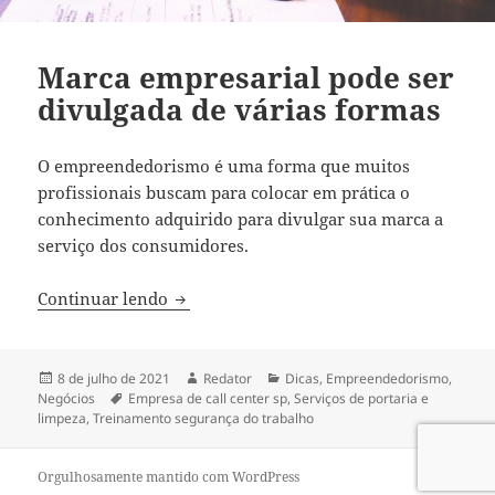
Marca empresarial pode ser
divulgada de várias formas
O empreendedorismo é uma forma que muitos
profissionais buscam para colocar em prática o
conhecimento adquirido para divulgar sua marca a
serviço dos consumidores.
Marca empresarial pode ser divulgada d
Continuar lendo
Publicado
Autor
Categorias
8 de julho de 2021
Redator
Dicas
,
Empreendedorismo
,
em
Tags
Negócios
Empresa de call center sp
,
Serviços de portaria e
limpeza
,
Treinamento segurança do trabalho
Orgulhosamente mantido com WordPress