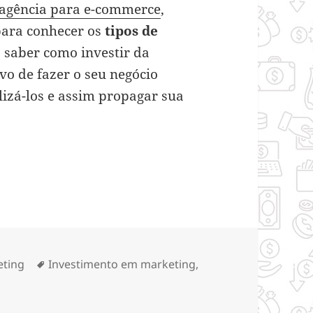
agência para e-commerce
,
para conhecer os
tipos de
 saber como investir da
vo de fazer o seu negócio
elizá-los e assim propagar sua
Os principais e suas estratégias
orias
Tags
eting
Investimento em marketing
,