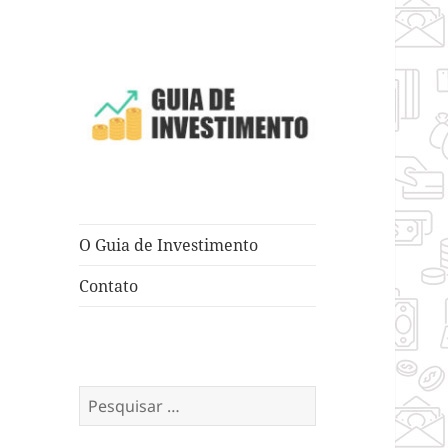
Dicas e Truques para Negócios
Guia de
Investimento
O Guia de Investimento
Contato
Pesquisar
por: