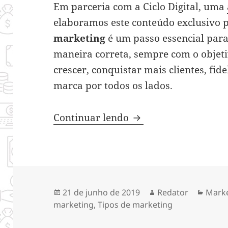
Em parceria com a Ciclo Digital, uma
elaboramos este conteúdo exclusivo 
marketing
é um passo essencial para
maneira correta, sempre com o objeti
crescer, conquistar mais clientes, fid
marca por todos os lados.
Tipos de marketing – 
Continuar lendo
Publicado
Autor
Categ
21 de junho de 2019
Redator
Mark
em
marketing
,
Tipos de marketing