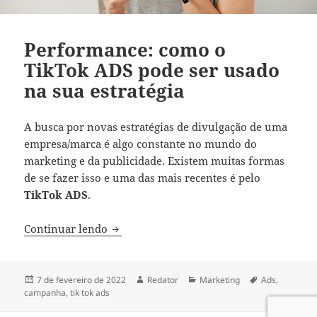
Performance: como o
TikTok ADS pode ser usado
na sua estratégia
A busca por novas estratégias de divulgação de uma
empresa/marca é algo constante no mundo do
marketing e da publicidade. Existem muitas formas
de se fazer isso e uma das mais recentes é pelo
TikTok ADS
.
Performance: como o TikTok ADS pode se
Continuar lendo
Publicado
Autor
Categorias
Tags
7 de fevereiro de 2022
Redator
Marketing
Ads
,
em
campanha
,
tik tok ads