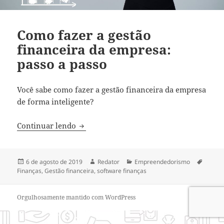
Como fazer a gestão
financeira da empresa:
passo a passo
Você sabe como fazer a gestão financeira da empresa
de forma inteligente?
Como fazer a gestão financeira da empre
Continuar lendo
Publicado
Autor
Categorias
Tags
6 de agosto de 2019
Redator
Empreendedorismo
em
Finanças
,
Gestão financeira
,
software finanças
Orgulhosamente mantido com WordPress