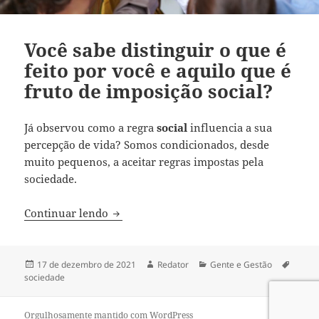
Você sabe distinguir o que é
feito por você e aquilo que é
fruto de imposição social?
Já observou como a regra
social
influencia a sua
percepção de vida? Somos condicionados, desde
muito pequenos, a aceitar regras impostas pela
sociedade.
Você sabe distinguir o que é feito por vo
Continuar lendo
Publicado
Autor
Categorias
Tags
17 de dezembro de 2021
Redator
Gente e Gestão
em
sociedade
Orgulhosamente mantido com WordPress