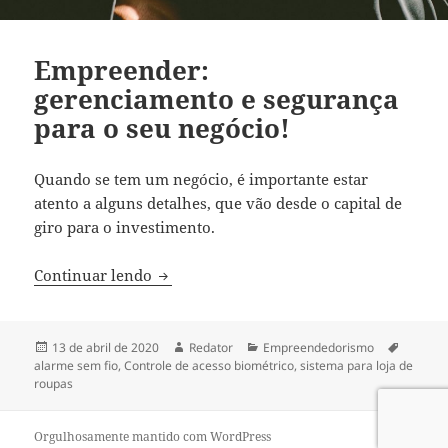
Empreender:
gerenciamento e segurança
para o seu negócio!
Quando se tem um negócio, é importante estar
atento a alguns detalhes, que vão desde o capital de
giro para o investimento.
Empreender: gerenciamento e segurança 
Continuar lendo
Publicado
Autor
Categorias
Tags
13 de abril de 2020
Redator
Empreendedorismo
em
alarme sem fio
,
Controle de acesso biométrico
,
sistema para loja de
roupas
Orgulhosamente mantido com WordPress