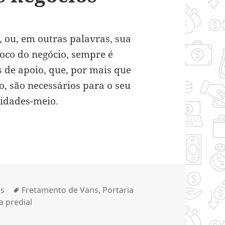
 ou, em outras palavras, sua
foco do negócio, sempre é
s de apoio, que, por mais que
o, são necessários para o seu
idades-meio.
os e suas vantagens para os negócios
rias
Tags
os
Fretamento de Vans
,
Portaria
a predial