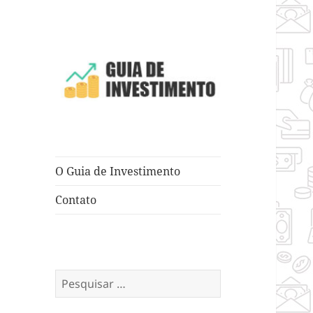
Dicas e Truques para Negócios
Guia de
Investimento
O Guia de Investimento
Contato
Pesquisar
por: