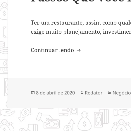
Ter um restaurante, assim como qualq
exige muito planejamento, investimen
Restaurante de Suces
Continuar lendo
Publicado
Autor
Categor
8 de abril de 2020
Redator
Negócio
em