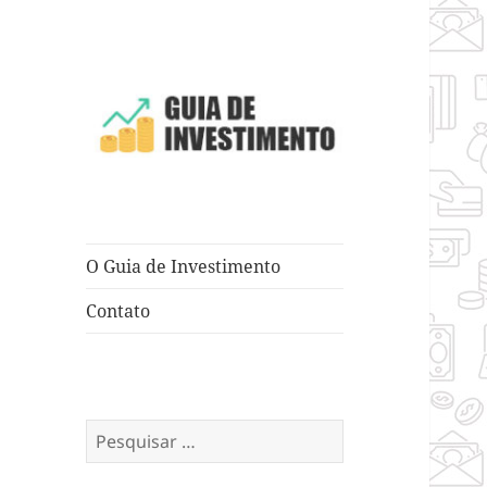
Dicas e Truques para Negócios
Guia de
Investimento
O Guia de Investimento
Contato
Pesquisar
por: