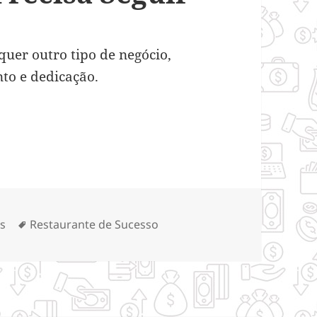
uer outro tipo de negócio,
to e dedicação.
so: 5 Passos Que Você Precisa Seguir
ias
Tags
s
Restaurante de Sucesso