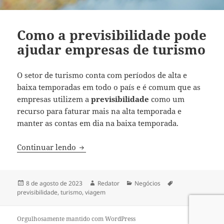
Como a previsibilidade pode
ajudar empresas de turismo
O setor de turismo conta com períodos de alta e
baixa temporadas em todo o país e é comum que as
empresas utilizem a
previsibilidade
como um
recurso para faturar mais na alta temporada e
manter as contas em dia na baixa temporada.
Como a previsibilidade pode ajudar emp
Continuar lendo
Publicado
Autor
Categorias
Tags
8 de agosto de 2023
Redator
Negócios
em
previsibilidade
,
turismo
,
viagem
Orgulhosamente mantido com WordPress