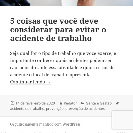
5 coisas que você deve
considerar para evitar o
acidente de trabalho
Seja qual for o tipo de trabalho que você exerce, é
importante conhecer quais acidentes podem ser
causados durante essa atividade e quais riscos de
acidente o local de trabalho apresenta.
5 coisas que você deve considerar para e
Continuar lendo
Publicado
Autor
Categorias
Tags
14 de fevereiro de 2020
Redator
Gente e Gestão
em
acidente de trabalho
,
prevenção
,
prevenção de acidentes
Orgulhosamente mantido com WordPress