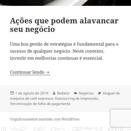
Ações que podem alavancar
seu negócio
Uma boa gestão de estratégias é fundamental para o
sucesso de qualquer negócio. Neste contexto,
investir em melhorias contínuas é essencial.
Ações que podem alavancar seu negócio
Continuar lendo
Publicado
Autor
Categorias
Tags
1 de agosto de 2019
Redator
Negócios
Aluguel de
em
máquina de café expresso
,
Outsourcing de Impressão
,
Terceirização de folha de pagamento
Orgulhosamente mantido com WordPress