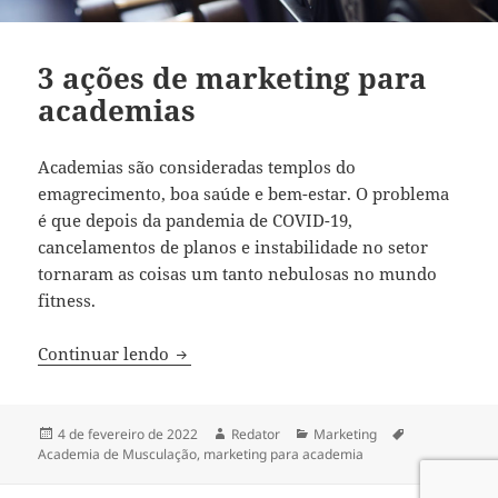
3 ações de marketing para
academias
Academias são consideradas templos do
emagrecimento, boa saúde e bem-estar. O problema
é que depois da pandemia de COVID-19,
cancelamentos de planos e instabilidade no setor
tornaram as coisas um tanto nebulosas no mundo
fitness.
3 ações de marketing para academias
Continuar lendo
Publicado
Autor
Categorias
Tags
4 de fevereiro de 2022
Redator
Marketing
em
Academia de Musculação
,
marketing para academia