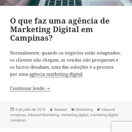
O que faz uma agência de
Marketing Digital em
Campinas?
Normalmente, quando os negócios estão estagnados,
os clientes não chegam, as vendas não prosperam e
os lucros desabam, uma das soluções é a procura
por uma
agência marketing digital
.
O que faz uma agência de Marketing Dig
Continuar lendo
Publicado
Autor
Categorias
Tags
4 de julho de 2019
Redator
Marketing
inbound
em
campinas
,
Inbound Marketing
,
marketing digital
,
marketing digital
campinas