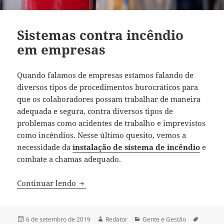
Sistemas contra incêndio
em empresas
Quando falamos de empresas estamos falando de
diversos tipos de procedimentos burocráticos para
que os colaboradores possam trabalhar de maneira
adequada e segura, contra diversos tipos de
problemas como acidentes de trabalho e imprevistos
como incêndios. Nesse último quesito, vemos a
necessidade da
instalação de sistema de incêndio
e
combate a chamas adequado.
Sistemas contra incêndio em empresas
Continuar lendo
Publicado
Autor
Categorias
Tags
6 de setembro de 2019
Redator
Gente e Gestão