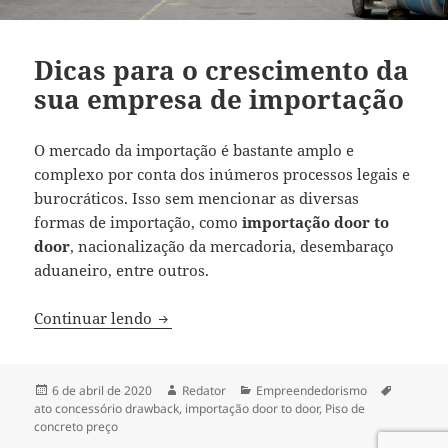
Dicas para o crescimento da
sua empresa de importação
O mercado da importação é bastante amplo e
complexo por conta dos inúmeros processos legais e
burocráticos. Isso sem mencionar as diversas
formas de importação, como
importação door to
door
,
nacionalização da mercadoria, desembaraço
aduaneiro, entre outros.
Dicas para o crescimento da sua empres
Continuar lendo
Publicado
Autor
Categorias
Tags
6 de abril de 2020
Redator
Empreendedorismo
em
ato concessório drawback
,
importação door to door
,
Piso de
concreto preço