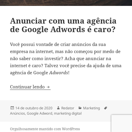
Anunciar com uma agência
de Google Adwords é caro?
Você possui vontade de criar anúncios da sua
empresa na internet, mas não começou por medo de
não saber como investir? Acha que anunciar na
internet é caro? Talvez você precise da ajuda de uma
agência de Google
Adwords
!
Anunciar com uma agência de Google Ad
Continuar lendo
Publicado
Autor
Categorias
Tags
14 de outubro de 2020
Redator
Marketing
em
Anúncios
,
Google Adword
,
marketing digital
Orgulhosamente mantido com WordPress