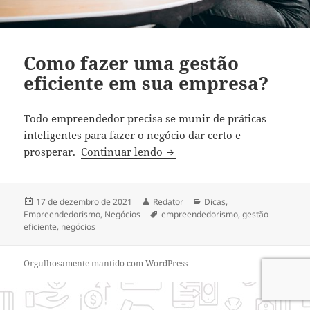
Como fazer uma gestão
eficiente em sua empresa?
Todo empreendedor precisa se munir de práticas
inteligentes para fazer o negócio dar certo e
Como fazer uma gestão efici
prosperar.
Continuar lendo
Publicado
Autor
Categorias
17 de dezembro de 2021
Redator
Dicas
,
em
Tags
Empreendedorismo
,
Negócios
empreendedorismo
,
gestão
eficiente
,
negócios
Orgulhosamente mantido com WordPress