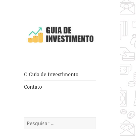
Dicas e Truques para Negócios
Guia de
Investimento
O Guia de Investimento
Contato
Pesquisar
por: