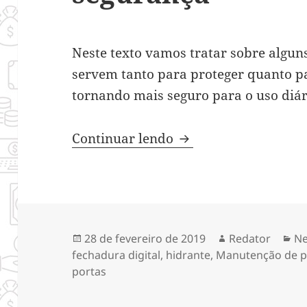
Neste texto vamos tratar sobre algun
servem tanto para proteger quanto p
tornando mais seguro para o uso diár
3 itens utilizados p
Continuar lendo
Publicado
Autor
Ca
28 de fevereiro de 2019
Redator
Ne
em
fechadura digital
,
hidrante
,
Manutenção de p
portas