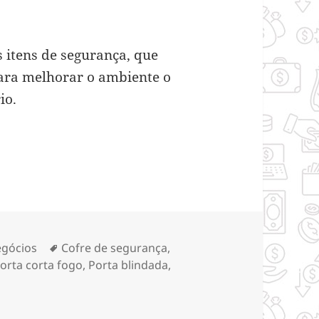
s itens de segurança, que
ara melhorar o ambiente o
io.
ara segurança
tegorias
Tags
gócios
Cofre de segurança
,
orta corta fogo
,
Porta blindada
,