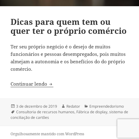
Dicas para quem tem ou
quer ter o próprio comércio
Ter seu próprio negócio é o desejo de muitos
funcionários e pessoas desempregados, pois muitos
almejam a autonomia e os benefícios do do próprio
comércio.
Dicas para quem tem ou quer ter o próp
Continuar lendo
Publicado
Autor
Categorias
3 de dezembro de 2019
Redator
Empreendedorismo
em
Tags
Consultoria de recursos humanos
,
Fábrica de display
,
sistema de
conciliação de cartões
Orgulhosamente mantido com WordPress