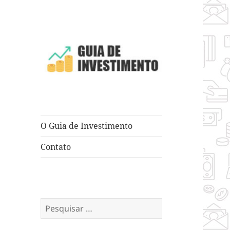
Dicas e Truques para Negócios
Guia de
Investimento
O Guia de Investimento
Contato
Pesquisar
por: