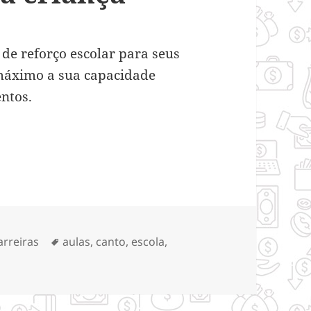
 de reforço escolar para seus
 máximo a sua capacidade
entos.
nfluenciar no aprendizado da criança
ategorias
Tags
arreiras
aulas
,
canto
,
escola
,