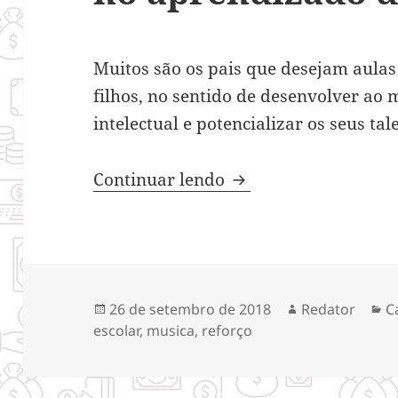
Muitos são os pais que desejam aulas
filhos, no sentido de desenvolver ao
intelectual e potencializar os seus tal
3 aulas que podem i
Continuar lendo
Publicado
Autor
C
26 de setembro de 2018
Redator
C
em
escolar
,
musica
,
reforço