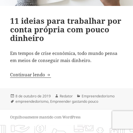
11 ideias para trabalhar por
conta própria com pouco
dinheiro
Em tempos de crise econômica, todo mundo pensa
em meios de conseguir mais
dinheiro
.
11 ideias para trabalhar por conta próp
Continuar lendo
Publicado
Autor
Categorias
8 de outubro de 2019
Redator
Empreendedorismo
em
Tags
empreendedorismo
,
Empreender gastando pouco
Orgulhosamente mantido com WordPress