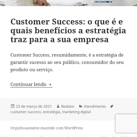
Customer Success: o que é e
quais benefícios a estratégia
traz para a sua empresa
Customer Success, resumidamente, é a estratégia de
garantir sucesso ao seu público, consumidor do seu
produto ou serviço.
Customer Success: o que é e quais benefí
Continuar lendo
Publicado
Autor
Categorias
Tags
23 de março de 2021
Redator
Atendimento
em
custumer success
,
estratégia
,
marketing digital
Orgulhosamente mantido com WordPress