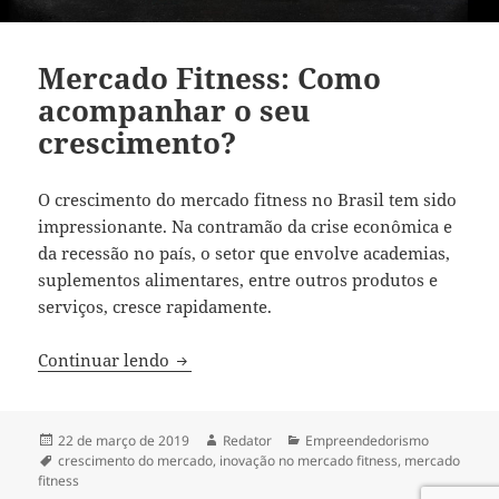
Mercado Fitness: Como
acompanhar o seu
crescimento?
O crescimento do mercado fitness no Brasil tem sido
impressionante. Na contramão da crise econômica e
da recessão no país, o setor que envolve academias,
suplementos alimentares, entre outros produtos e
serviços, cresce rapidamente.
Mercado Fitness: Como acompanhar o se
Continuar lendo
Publicado
Autor
Categorias
22 de março de 2019
Redator
Empreendedorismo
em
Tags
crescimento do mercado
,
inovação no mercado fitness
,
mercado
fitness