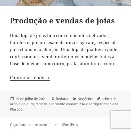
Produção e vendas de joias
Uma loja de joias lida com elementos delicados,
bonitos e que precisam de uma segurança especial,
pois chamam a atenção. Uma loja de joalheria pode
confeccionar e vender diferentes modelos feitas à
base de metais como ouro, prata, alumínio e cobre.
Produção e vendas de joias
Continuar lendo
Publicado
Autor
Categorias
Tags
19 de julho de 2021
Redator
Negócios
brinco de
em
argola de ouro
,
dimensionamento camara fria e refrigerador
,
Saco
Plástico
Orgulhosamente mantido com WordPress