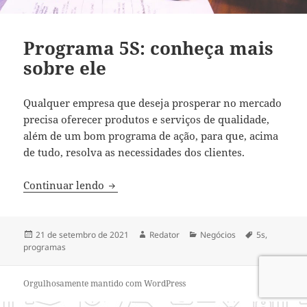
Programa 5S: conheça mais
sobre ele
Qualquer empresa que deseja prosperar no mercado
precisa oferecer produtos e serviços de qualidade,
além de um bom programa de ação, para que, acima
de tudo, resolva as necessidades dos clientes.
Programa 5S: conheça mais sobre ele
Continuar lendo
Publicado
Autor
Categorias
Tags
21 de setembro de 2021
Redator
Negócios
5s
,
em
programas
Orgulhosamente mantido com WordPress