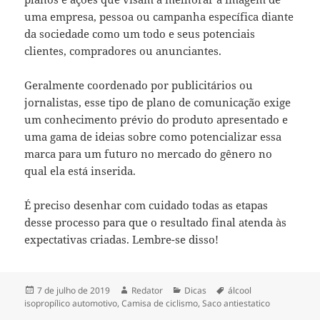
uma empresa, pessoa ou campanha específica diante
da sociedade como um todo e seus potenciais
clientes, compradores ou anunciantes.
Geralmente coordenado por publicitários ou
jornalistas, esse tipo de plano de comunicação exige
um conhecimento prévio do produto apresentado e
uma gama de ideias sobre como potencializar essa
marca para um futuro no mercado do gênero no
qual ela está inserida.
É preciso desenhar com cuidado todas as etapas
desse processo para que o resultado final atenda às
expectativas criadas. Lembre-se disso!
Publicado
Autor
Categorias
Tags
7 de julho de 2019
Redator
Dicas
álcool
em
isopropílico automotivo
,
Camisa de ciclismo
,
Saco antiestatico