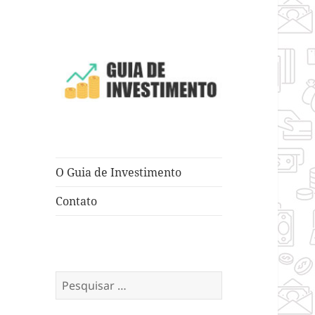
Dicas e Truques para Negócios
Guia de
Investimento
O Guia de Investimento
Contato
Pesquisar
por: