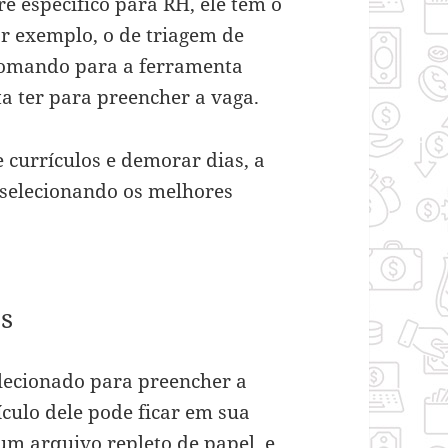
específico para RH, ele tem o
or exemplo, o de triagem de
 comando para a ferramenta
ta ter para preencher a vaga.
e currículos e demorar dias, a
 selecionando os melhores
os
lecionado para preencher a
ículo dele pode ficar em sua
 um arquivo repleto de papel, e