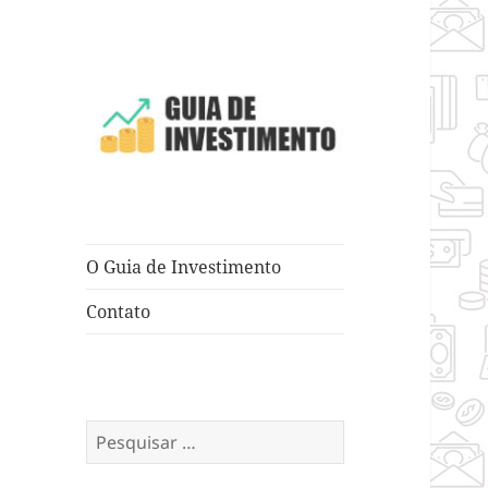
Dicas e Truques para Negócios
Guia de
Investimento
O Guia de Investimento
Contato
Pesquisar
por: