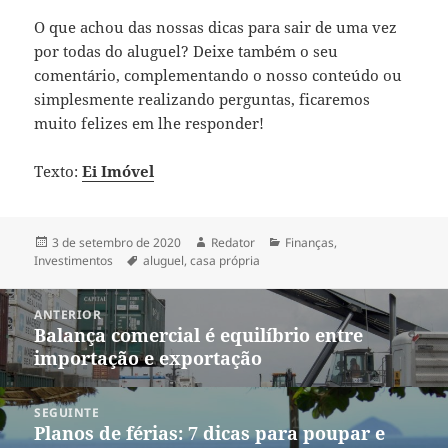
O que achou das nossas dicas para sair de uma vez
por todas do aluguel? Deixe também o seu
comentário, complementando o nosso conteúdo ou
simplesmente realizando perguntas, ficaremos
muito felizes em lhe responder!
Texto:
Ei Imóvel
Publicado
Autor
Categorias
3 de setembro de 2020
Redator
Finanças
,
em
Tags
Investimentos
aluguel
,
casa própria
Navegação
ANTERIOR
de
Balança comercial é equilíbrio entre
Post
Post
importação e exportação
anterior:
SEGUINTE
Planos de férias: 7 dicas para poupar e
Próximo