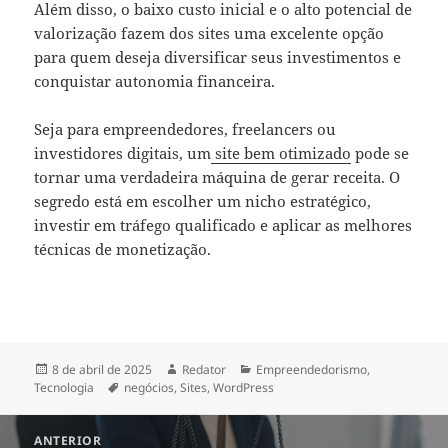
Além disso, o baixo custo inicial e o alto potencial de
valorização fazem dos sites uma excelente opção
para quem deseja diversificar seus investimentos e
conquistar autonomia financeira.
Seja para empreendedores, freelancers ou
investidores digitais, um
site bem otimizado
pode se
tornar uma verdadeira máquina de gerar receita. O
segredo está em escolher um nicho estratégico,
investir em tráfego qualificado e aplicar as melhores
técnicas de monetização.
Publicado
Autor
Categorias
8 de abril de 2025
Redator
Empreendedorismo
,
em
Tags
Tecnologia
negócios
,
Sites
,
WordPress
Navegação
ANTERIOR