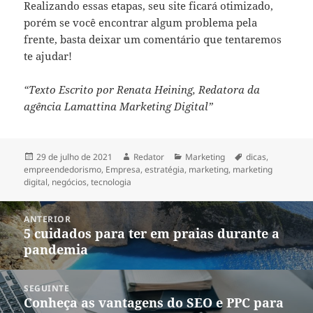
Realizando essas etapas, seu site ficará otimizado,
porém se você encontrar algum problema pela
frente, basta deixar um comentário que tentaremos
te ajudar!
“Texto Escrito por Renata Heining, Redatora da
agência Lamattina Marketing Digital”
Publicado
Autor
Categorias
Tags
29 de julho de 2021
Redator
Marketing
dicas
,
em
empreendedorismo
,
Empresa
,
estratégia
,
marketing
,
marketing
digital
,
negócios
,
tecnologia
Navegação
ANTERIOR
de
5 cuidados para ter em praias durante a
Post
Post
pandemia
anterior:
SEGUINTE
Conheça as vantagens do SEO e PPC para
Próximo