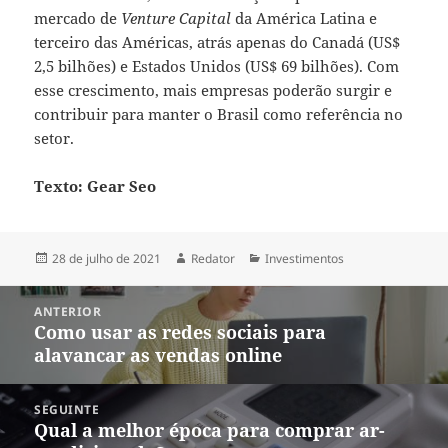
mercado de
Venture Capital
da América Latina e
terceiro das Américas, atrás apenas do Canadá (US$
2,5 bilhões) e Estados Unidos (US$ 69 bilhões). Com
esse crescimento, mais empresas poderão surgir e
contribuir para manter o Brasil como referência no
setor.
Texto: Gear Seo
Publicado
Autor
Categorias
28 de julho de 2021
Redator
Investimentos
em
Navegação
ANTERIOR
de
Como usar as redes sociais para
Post
Post
alavancar as vendas online
anterior:
SEGUINTE
Qual a melhor época para comprar ar-
Próximo